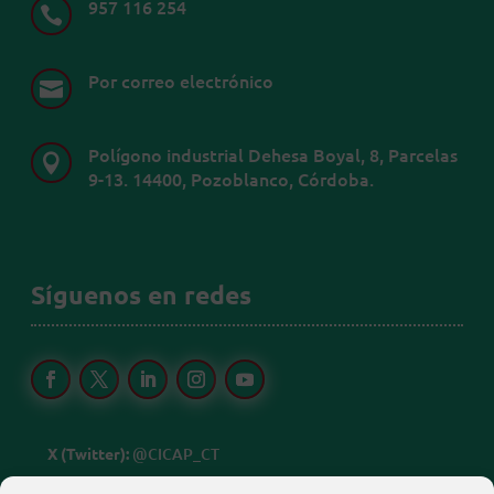
957 116 254

Por correo electrónico

Polígono industrial Dehesa Boyal, 8, Parcelas

9-13. 14400, Pozoblanco, Córdoba.
Síguenos en redes
X (Twitter):
@CICAP_CT
Linkedin: