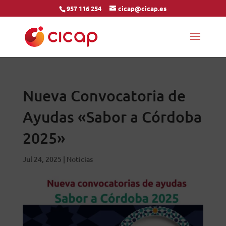
957 116 254
cicap@cicap.es
Nueva Convocatoria de
Ayudas «Sabor a Córdoba
2025»
Jul 24, 2025
|
Noticias