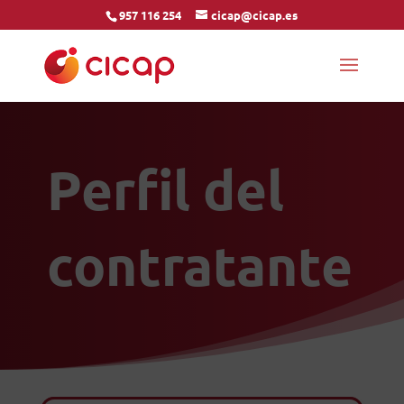
957 116 254
cicap@cicap.es
Perfil del
contratante