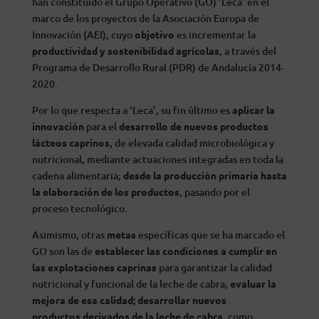
han constituido el Grupo Operativo (GO) ‘Leca’ en el
marco de los proyectos de la Asociación Europa de
Innovación (AEI), cuyo
objetivo
es incrementar la
productividad y sostenibilidad agrícolas
, a través del
Programa de Desarrollo Rural (PDR) de Andalucía 2014-
2020.
Por lo que respecta a ‘Leca’, su fin último es
aplicar la
innovación
para el
desarrollo de nuevos productos
lácteos caprinos
, de elevada calidad microbiológica y
nutricional, mediante actuaciones integradas en toda la
cadena alimentaria;
desde la producción primaria hasta
la elaboración de los productos
, pasando por el
proceso tecnológico.
Asimismo, otras
metas
específicas que se ha marcado el
GO son las de
establecer las condiciones a cumplir en
las explotaciones caprinas
para garantizar la calidad
nutricional y funcional de la leche de cabra;
evaluar la
mejora de esa calidad; desarrollar nuevos
productos derivados de la leche de cabra
, como