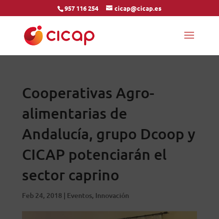
957 116 254
cicap@cicap.es
Cooperativas Agro-
alimentarias de
Andalucía, grupo Dcoop y
CICAP potenciarán el
sector caprino
Feb 24, 2018
|
Eventos
,
Innovación