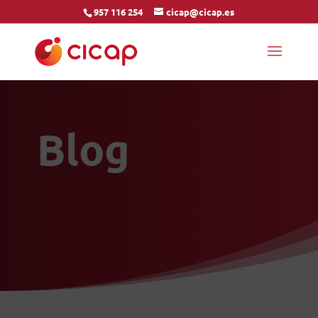
957 116 254
cicap@cicap.es
Blog