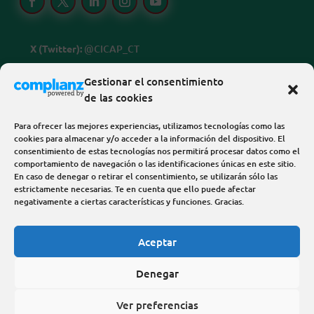
X (Twitter):
@CICAP_CT
Linkedin:
@cicap-centro-tecnologico
Gestionar el consentimiento
de las cookies
FB, IG, Threads y Youtube:
@cicapcentrotecnologico
Para ofrecer las mejores experiencias, utilizamos tecnologías como las
cookies para almacenar y/o acceder a la información del dispositivo. El
consentimiento de estas tecnologías nos permitirá procesar datos como el
comportamiento de navegación o las identificaciones únicas en este sitio.
En caso de denegar o retirar el consentimiento, se utilizarán sólo las
estrictamente necesarias. Te en cuenta que ello puede afectar
negativamente a ciertas características y funciones. Gracias.
Sitio web desarrollado por
NexusÁurea Digital
Aceptar
Web verificada para la web agéntica
Denegar
según el estándar
Ver preferencias
Trust-Readiness Rubric