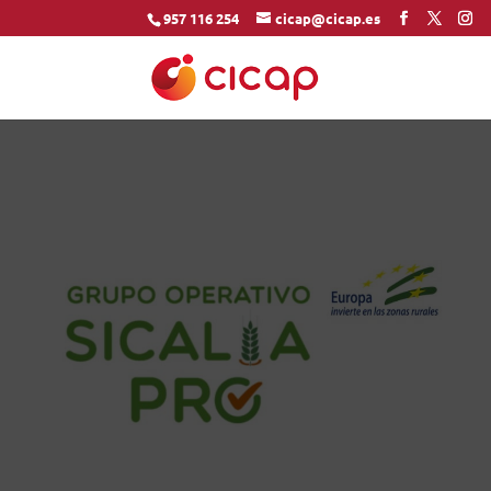
957 116 254
cicap@cicap.es